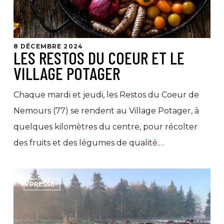
Village
Potager
8 DÉCEMBRE 2024
LES RESTOS DU COEUR ET LE
VILLAGE POTAGER
Chaque mardi et jeudi, les Restos du Coeur de
Nemours (77) se rendent au Village Potager, à
quelques kilomètres du centre, pour récolter
des fruits et des légumes de qualité.…
Le
PRESSE
Village
Potager,
un