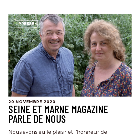
Seine
PRESSE
et
Marne
Magazine
parle
de
nous
20 NOVEMBRE 2020
SEINE ET MARNE MAGAZINE
PARLE DE NOUS
Nous avons eu le plaisir et l'honneur de