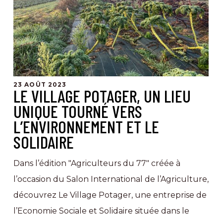
lieu
unique
tourné
vers
l’environnement
23 AOÛT 2023
LE VILLAGE POTAGER, UN LIEU
et
UNIQUE TOURNÉ VERS
le
L’ENVIRONNEMENT ET LE
solidaire
SOLIDAIRE
Dans l’édition "Agriculteurs du 77" créée à
l’occasion du Salon International de l’Agriculture,
découvrez Le Village Potager, une entreprise de
l’Economie Sociale et Solidaire située dans le