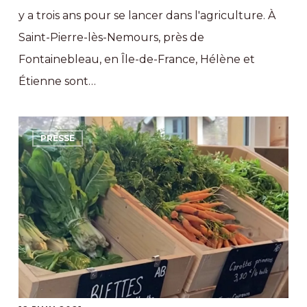
y a trois ans pour se lancer dans l'agriculture. À
Saint-Pierre-lès-Nemours, près de
Fontainebleau, en Île-de-France, Hélène et
Étienne sont…
France
PRESSE
3
Régions
dans
notre
ferme
maraîchère