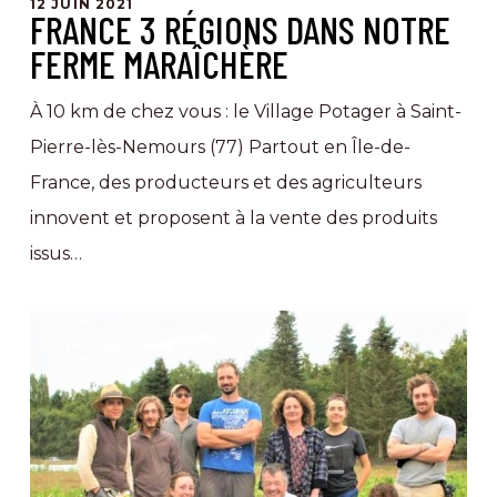
12 JUIN 2021
FRANCE 3 RÉGIONS DANS NOTRE
FERME MARAÎCHÈRE
À 10 km de chez vous : le Village Potager à Saint-
Pierre-lès-Nemours (77) Partout en Île-de-
France, des producteurs et des agriculteurs
innovent et proposent à la vente des produits
issus…
Le
PRESSE
Village
potager,
une
entreprise