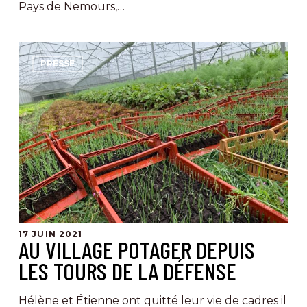
Pays de Nemours,…
Au
PRESSE
Village
Potager
depuis
les
tours
de
la
Défense
17 JUIN 2021
AU VILLAGE POTAGER DEPUIS
LES TOURS DE LA DÉFENSE
Hélène et Étienne ont quitté leur vie de cadres il