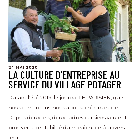
d’entreprise
au
service
du
Village
Potager
24 MAI 2020
LA CULTURE D’ENTREPRISE AU
SERVICE DU VILLAGE POTAGER
Durant l'été 2019, le journal LE PARISIEN, que
nous remercions, nous a consacré un article.
Depuis deux ans, deux cadres parisiens veulent
prouver la rentabilité du maraîchage, à travers
leur…