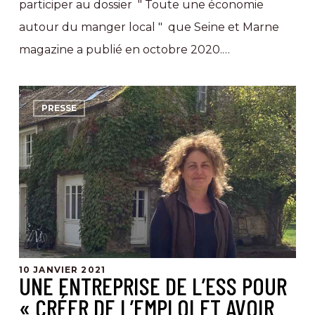
participer au dossier " Toute une économie
autour du manger local " que Seine et Marne
magazine a publié en octobre 2020.…
Une
PRESSE
entreprise
de
l’ESS
pour
« créer
de
l’emploi
10 JANVIER 2021
et
UNE ENTREPRISE DE L’ESS POUR
avoir
« CRÉER DE L’EMPLOI ET AVOIR