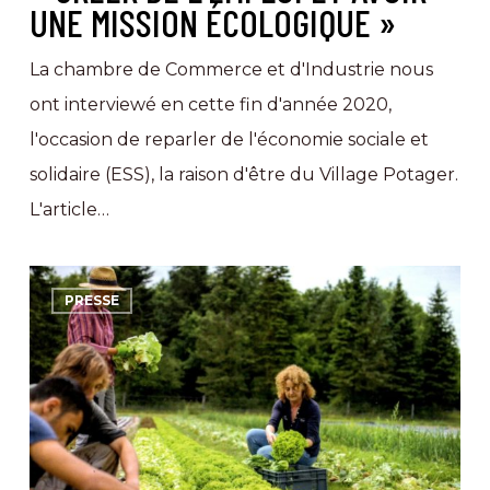
UNE MISSION ÉCOLOGIQUE »
une
mission
La chambre de Commerce et d'Industrie nous
écologique »
ont interviewé en cette fin d'année 2020,
l'occasion de reparler de l'économie sociale et
solidaire (ESS), la raison d'être du Village Potager.
L'article…
Le
PRESSE
Village
Potager
est
dans
Kaizen