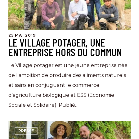
hors
du
commun
25 MAI 2019
LE VILLAGE POTAGER, UNE
ENTREPRISE HORS DU COMMUN
Le Village potager est une jeune entreprise née
de l'ambition de produire des aliments naturels
et sains en conjuguant le commerce
d'agriculture biologique et ESS (Economie
Sociale et Solidaire). Publié…
La
PRESSE
culture