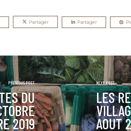
Partager
Partager
Pi
PREVIOUS POST
NEXT POST
TES DU
LES R
OCTOBRE
VILLAG
E 2019
AOUT 2