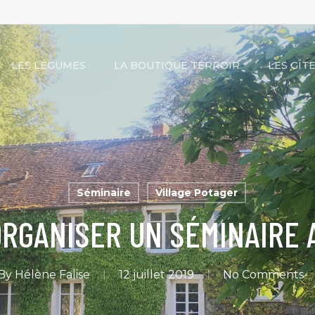
LES LÉGUMES
LA BOUTIQUE TERROIR
LES GÎT
Séminaire
Village Potager
ORGANISER UN SÉMINAIRE 
By
Hélène Falise
12 juillet 2019
No Comments