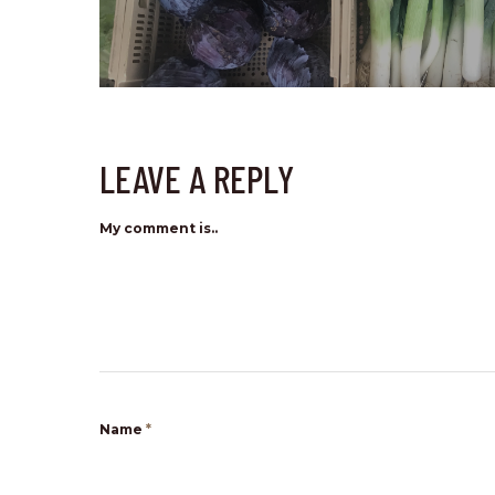
LEAVE A REPLY
My comment is..
Name
*