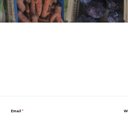
Email
*
W