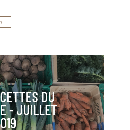
n
ECETTES DU
E - JUILLET
019