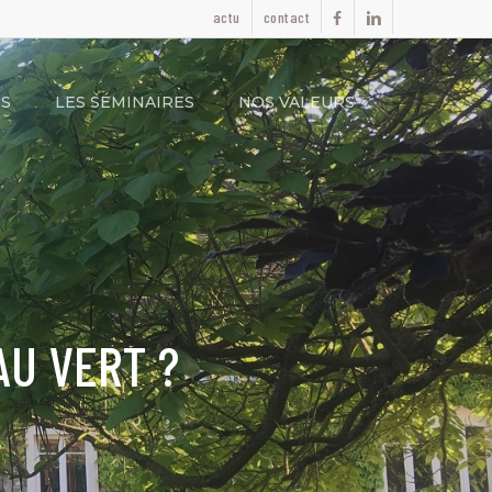
actu
contact
facebook
linkedin
ES
LES SÉMINAIRES
NOS VALEURS
AU VERT ?