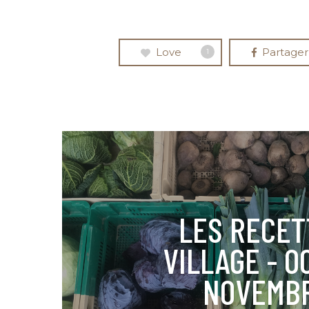
Love
Partager
1
LES RECET
VILLAGE - 
NOVEMBR